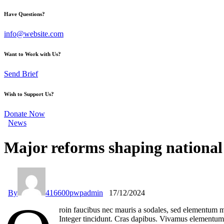
Have Questions?
info@website.com
Want to Work with Us?
Send Brief
Wish to Support Us?
Donate Now
News
Major reforms shaping national 
By
416600pwpadmin
17/12/2024
roin faucibus nec mauris a sodales, sed elementum mi
Integer tincidunt. Cras dapibus. Vivamus elementum s