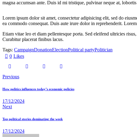
magna accumsan ante. Duis id mi tristique, pulvinar neque at, lobortis 
Lorem ipsum dolor sit amet, consectetur adipisicing elit, sed do eiusm
ea commodo consequat. Duis aute irure dolor in reprehenderit. Lorem i
Etiam vitae leo et diam pellentesque porta. Sed eleifend ultricies ri
Curabitur placerat finibus lacus.
Tags:
Campaign
Donation
Election
Political party
Politician
0
Likes
Previous
How politics influences today’s economic policies
17/12/2024
Next
Top political stories dominating the week
17/12/2024