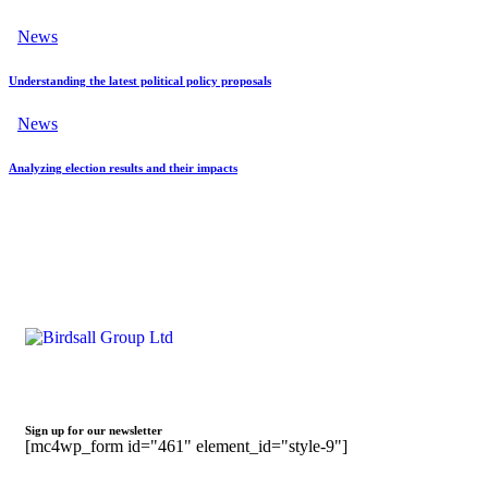
News
Understanding the latest political policy proposals
News
Analyzing election results and their impacts
Sign up for our newsletter
[mc4wp_form id="461" element_id="style-9"]