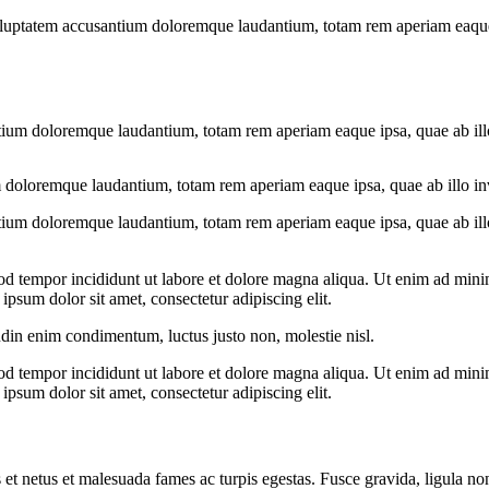
voluptatem accusantium doloremque laudantium, totam rem aperiam eaque ip
tium doloremque laudantium, totam rem aperiam eaque ipsa, quae ab illo i
 doloremque laudantium, totam rem aperiam eaque ipsa, quae ab illo inven
tium doloremque laudantium, totam rem aperiam eaque ipsa, quae ab illo i
od tempor incididunt ut labore et dolore magna aliqua. Ut enim ad minim
psum dolor sit amet, consectetur adipiscing elit.
udin enim condimentum, luctus justo non, molestie nisl.
od tempor incididunt ut labore et dolore magna aliqua. Ut enim ad minim
psum dolor sit amet, consectetur adipiscing elit.
 et netus et malesuada fames ac turpis egestas. Fusce gravida, ligula non 